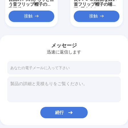
う音フリップ帽子の哺
首フリップ帽子の哺乳
乳瓶反Colic BPA 180
瓶1手自由なBPA
のMlの供給びん
接触
接触
メッセージ
迅速に返信します
家
プロダクト
続行
私達について