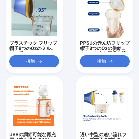
プラスチック フリップ
PPSUの赤ん坊フリップ
帽子8つのOzのミルク
帽子8つのOzの供給び
びん反Colic PPSU BPA
んBPA自由な円滑な流
自由な180ml/240ml
通反仙痛
接触
接触
USBの調節可能な再充
遅い中型の速い流れフ