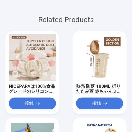
Related Products
NICEPAPAは100%食品
熱売 防落 180ML 折り
グレードのシリコンベ
たたみ蓋 赤ちゃんミル
ビー歯具を 感知する 落
ク ボトル 赤ちゃん 製
ち着くベビー製品 (ピン
品 ゆっくり流れる シリ
接触
接触
ク)
コンの乳首