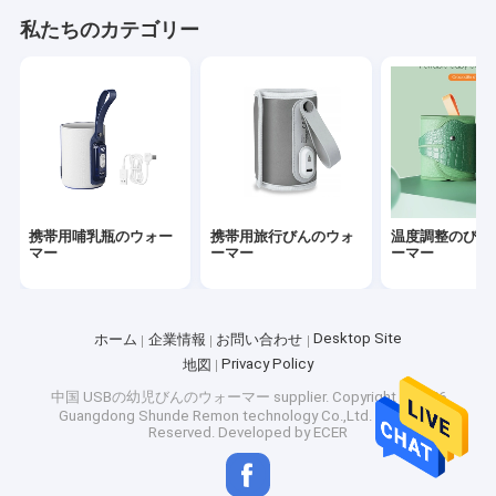
工場旅行
私たちのカテゴリー
品質管理
私達に連絡しなさい
ニュース
場合
携帯用哺乳瓶のウォー
携帯用旅行びんのウォ
温度調整のびん
マー
ーマー
ーマー
携帯用哺乳瓶のウォーマー
Desktop Site
ホーム
企業情報
お問い合わせ
携帯用旅行びんのウォーマー
Privacy Policy
地図
中国 USBの幼児びんのウォーマー supplier.
Copyright © 2026
温度調整のびんのウォーマー
Guangdong Shunde Remon technology Co.,Ltd. All Rights
Reserved. Developed by
ECER
フリップ帽子の哺乳瓶