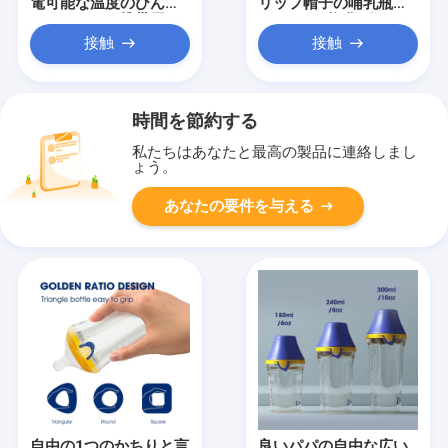
電可能な温度のびんの
リップ帽子の哺乳瓶
ウォーマーの携帯用タ
PPSUポリ塩化ビニール
イプC 5の速度
の自由な180ml反仙痛
接触
接触
時間を節約する
私たちはあなたと最高の製品に連絡しまし
ょう。
あなたの要件を与える
自由の1つのかちりと言
良いパパの自由な広い