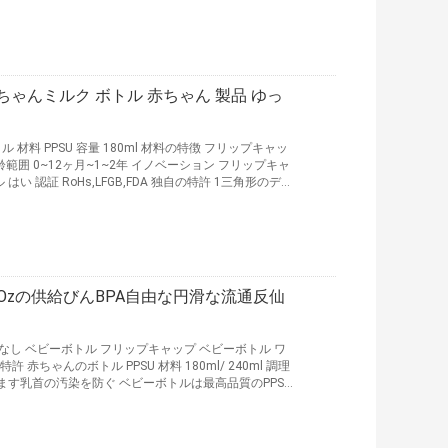
食欲 を 増やす こと に 役立ち,質感 の 高い 不均一 な 表
赤ちゃんミルク ボトル 赤ちゃん 製品 ゆっ
材料 PPSU 容量 180ml 材料の特徴 フリップキャッ
齢範囲 0~12ヶ月~1~2年 イノベーション フリップキャ
い 認証 RoHs,LFGB,FDA 独自の特許 1三角形のデザ
利です 2ボトルボディは直線で 牛乳を均等に揺さぶる
耐久性があり 耐久性があり 費用対効果が高く 噛みしめ
 4乳首は柔らかくて 柔...
続きを読む
Ozの供給びんBPA自由な円滑な流通反仙
毛なし ベビーボトル フリップキャップ ベビーボトル ワ
赤ちゃんのボトル PPSU 材料 180ml/ 240ml 調理
ます乳首の汚染を防ぐ ベビーボトルは最高品質のPPSU
な開口で設計された 1 クリックで開ける赤ちゃんボトル
 快適な保持とボトル上の正確な測定マーク 一方の手で
多重 作業 を できるよう に ...
続きを読む