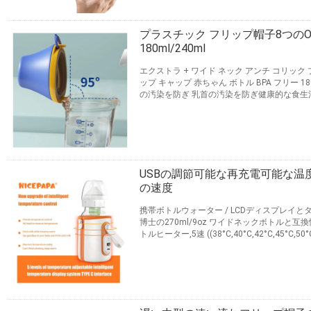
プラスチック フリップ帽子8つのOzの
180ml/240ml
エクストラ + ワイド ネック アンチ コリック 
ップ キャップ 赤ちゃん ボトル BPA フリー 18
の汚染を防ぎ 乳首の汚染を防ぎ健康的な食
ることで 口の疲労を軽減します 乳汁と水で詰
を防ぎ 余分なパーツを洗わないボトルと乳首は
られています 独占特許 ベビーボトル PPSU 材料 18
連絡先
USBの調節可能な再充電可能な温
の速度
携帯ボトルウォーター / LCDディスプレイと
博士の270ml/9oz ワイドネックボトルと
トルヒーター,5速 ((38°C,40°C,42°C,4
移動用のポータブルボトルヒーターは,それぞ
料を暖めるのに適しています.ポータブルボ
と,温度は自動的に隔熱モードに入ります.そして
連絡先