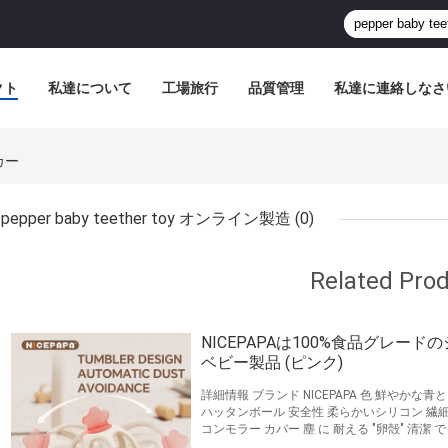
クト
私達について
工場旅行
品質管理
私達に連絡しなさ
ーカー
pepper baby teether toy オンライン製造
(0)
Related Pro
NICEPAPAは100%食品グレー
ベビー製品 (ピンク)
詳細情報 ブランド NICEPAPA 色 鮮やかな
ハッタンボール 安全性 柔らかいシリコン 繊細 
コンモラー カバー 塵 に 耐える "卵殻" 清潔 
ル 入手可能 使用年齢 3 口+ 危険物質がない BP