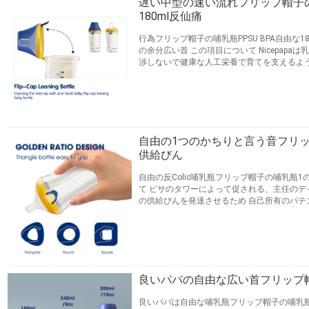
遅い中型の速い流れフリップ帽子の
180ml反仙痛
行為フリップ帽子の哺乳瓶PPSU BPA自由な1
の余分広い首 この項目について Nicepap
渉しないで健康な人工栄養で育てを支えるよ
びんは赤ん坊の快適な供給の経験のために作
な供給をの三角形ボディ形の快適な把握、口
ることによるあなたの赤ん坊のための広い掛
連絡先
易な首および水、自然なニップル仙...
続きを
自由の1つのかちりと言う音フリップ帽子
供給びん
自由の反Colic哺乳瓶フリップ帽子の哺乳瓶
て ピサのタワーによって促される、主任の
の供給びんを発達させるため 自己所有のパテント
いいえ乳首の行為を離れて 余分広い首、方式
快適な把握そして正確な測定の印 片手で方式を作
ることができる 円滑な流通のニップルは制御
連絡先
ための胸そっくりのニップ...
続きを読む
良いパパの自由な広い首フリップ帽
良いパパは自由な哺乳瓶フリップ帽子の哺乳瓶