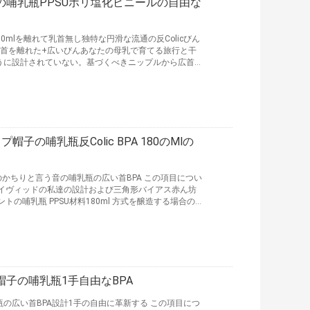
哺乳瓶PPSUポリ塩化ビニールの自由な
80mlを離れて乳首無し独特な円滑な流通の反Colicびん
aは乳首を離れた+広いびんあなたの母乳で育てる旅行と干
うに設計されていない。基づくべきニップルから広首の
る。独特のの乳首汚すためにニップルを防ぐために健康
の疲労を減らすのを助ける唇に適切な休息場所を提供す
け金促進しない。、方式で満ちること容易な余分広い容
読む
の哺乳瓶反Colic BPA 180のMlの
1のかちりと言う音の哺乳瓶の広い首BPA この項目につい
デイヴィッドの私達の設計および三角形バイアス赤ん坊
の哺乳瓶 PPSU材料180ml 方式を醸造する場合の
および水で満ちること容易な びんの三角形ボディ形の
りなさいそうすれば他の赤ん坊かmultitaskを慰め
流れ率に赤ん坊を可能にする 容易で、自然な掛け金の
子の哺乳瓶1手自由なBPA
の広い首BPA設計1手の自由に革新する この項目につ