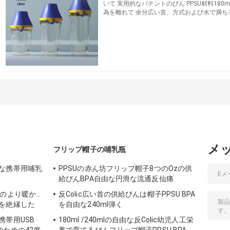
いて 実用的なパテントのびん PPSU材料180m
為を離れて 余分広い首、方式および水で満ち
て正確な測定の印 片手で方式を作りなさいそうす
円滑な流通のニップルは制御流れ率に赤ん坊
りのニップルの形 反colicニップルの設計 容
連絡先
名...
続きを読む
メ
フリップ帽子の哺乳瓶
な携帯用哺乳
PPSUの赤ん坊フリップ帽子8つのOzの供
給びんBPA自由な円滑な流通反仙痛
んのより暖かい
反Colic広い首の供給びんは帽子PPSU BPA
を絶縁した
を自由な240ml弾く
携帯用USB
180ml /240mlの自由な反Colic幼児人工栄