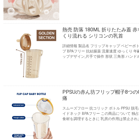
激 を 与え ます.ゼリー の 色 は 赤ちゃん の 
面 の パターン は 歯 の 成長 ...
続きを読む
連絡先
熱売 防落 180ML 折りたたみ蓋 
くり流れる シリコンの乳首
詳細情報 製品名 フリップキャップ ベビーボトル 
プ BPAフリー 抗結腸薬 流量速度 ゆっくり 年
ップデザイン,片手で操作 形状 三角形 ハンドル は
インは虎の口の形に近いので 捕捉や運動に便
のは簡単です 3独立して作られたゴムリング 
や歯磨きに耐性があり 赤ちゃんの成長を助けます
連絡先
PPSUの赤ん坊フリップ帽子8つの
痛
スムーズフロー 抗コリック ボトル PPSU 脱
イドネック BPAフリー この商品について 独占特許 
食材を調理するときに 乳房の作用は禁止され
で,BPAのない材料で作られています 独創的
乳汁と水で満たすのに便利 三角形のボディ形
乳汁 を 作り,赤ちゃん を 慰め,もう一方の手 で 
連絡先