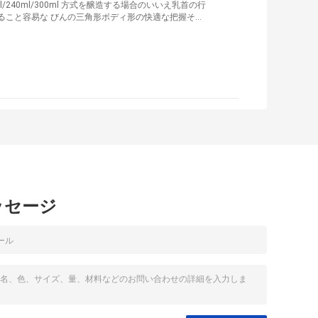
l/240ml/300ml 方式を醸造する場合のいいえ乳首の行
ること容易な びんの三角形ボディ形の快適な把握そし
れば他の赤ん坊かmultitaskを慰めることができる
を可能にする 容易で、自然な掛け金のための胸そっく
易なクリーニングは簡単集まり、 自由なBPA 指定: 製品
ッセージ