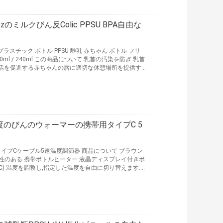
ミルクびん反Colic PPSU BPA自由な
プラスチック ボトル PPSU 離乳 赤ちゃん ボトル フリ
0ml / 240ml この商品について 乳首の汚染を防ぎ 乳首
生活を促進する赤ちゃんの唇に適切な休憩場所を提供す
めやすく 掃除が簡単で 自然な乳首で 痛みを防ぎ ガス
100%BPAを含まないFDAが承認した食品用材料で作
0ml/ 240ml 調理...
続きを読む
度のびんのウォーマーの携帯用タイプC 5
タイプCケーブル5速温度調節器 商品について ブラウン
互換性のある 携帯ボトルヒーター 液晶ディスプレイ付きボ
5°C,50°C) 温度を調整し,指定した温度を自由に切り替えます.
れプラスチック,ガラス,ステンレス鋼を暖める複数の材
トルヒーターの表面は暑くない温度が設定温度に達する
24h連続隔熱をサポートします. 母乳の...
続きを読む