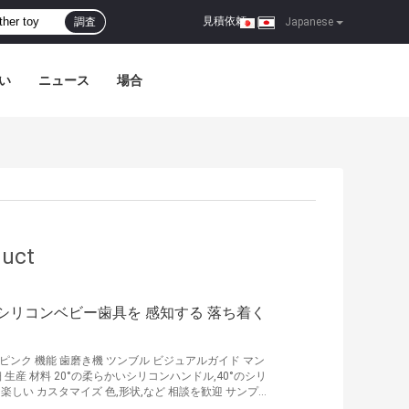
見積依頼
調査
|
Japanese
い
ニュース
場合
duct
ドのシリコンベビー歯具を 感知する 落ち着く
青とピンク 機能 歯磨き機 ツンブル ビジュアルガイド マン
生産 材料 20°の柔らかいシリコンハンドル,40°のシリ
で 楽しい カスタマイズ 色,形状,など 相談を歓迎 サンプ
A 無料 PVC 無料 製品説明 1複数の触点 が 十分な 刺