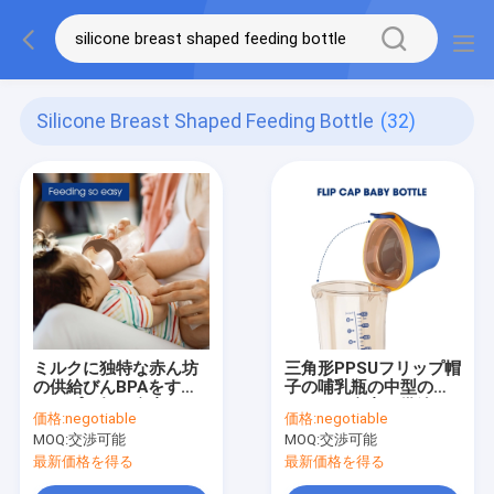
Silicone Breast Shaped Feeding Bottle
(32)
ミルクに独特な赤ん坊
三角形PPSUフリップ帽
の供給びんBPAをする
子の哺乳瓶の中型の流
ニップル無し自由な
れBPAの自由な供給び
価格:
negotiable
価格:
negotiable
150ml三角形の形
ん
MOQ:
交渉可能
MOQ:
交渉可能
最新価格を得る
最新価格を得る