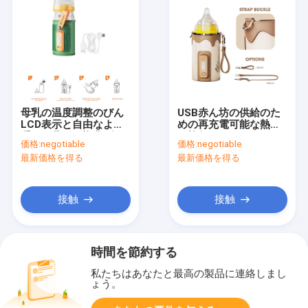
母乳の温度調整のびん
USB赤ん坊の供給のた
LCD表示と自由なより
めの再充電可能な熱す
暖かい袋ポリ塩化ビニ
る旅行びんのウォーマ
価格:
negotiable
価格:
negotiable
ール
ー
最新価格を得る
最新価格を得る
接触
接触
時間を節約する
私たちはあなたと最高の製品に連絡しまし
ょう。