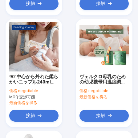
接触
接触
90°中心から外れた柔ら
ヴェルクロ母乳のため
かいニップル240mlの
の幼児携帯用温度調整
ような余分広角フリッ
のびんのウォーマー
価格:
negotiable
価格:
negotiable
プ帽子の哺乳瓶胸
MOQ:
交渉可能
最新価格を得る
最新価格を得る
接触
接触