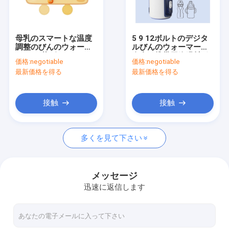
工場旅行
品質管理
母乳のスマートな温度
5 9 12ボルトのデジタ
調整のびんのウォーマ
ルびんのウォーマーの
私達に連絡しなさい
ーPUの革ヴェルクロ
自由の携帯用絶縁材ポ
価格:
negotiable
価格:
negotiable
USB
リ塩化ビニール
最新価格を得る
最新価格を得る
ニュース
場合
接触
接触
多くを見て下さい
携帯用哺乳瓶のウォーマー
携帯用旅行びんのウォーマー
メッセージ
迅速に返信します
温度調整のびんのウォーマー
フリップ帽子の哺乳瓶