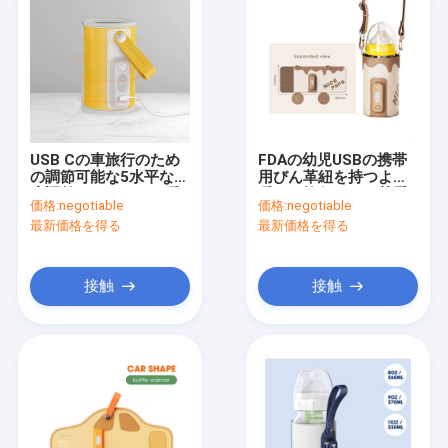
USB Cの車旅行のため
FDAの幼児USBの携帯
の調節可能な5水平な温
用びん革紐を持つより
度調整のびんのより暖
暖かい旅行ミルク熱看
価格:
negotiable
価格:
negotiable
かいヴェルクロ
守
最新価格を得る
最新価格を得る
接触
接触
家
プロダクト
私達について