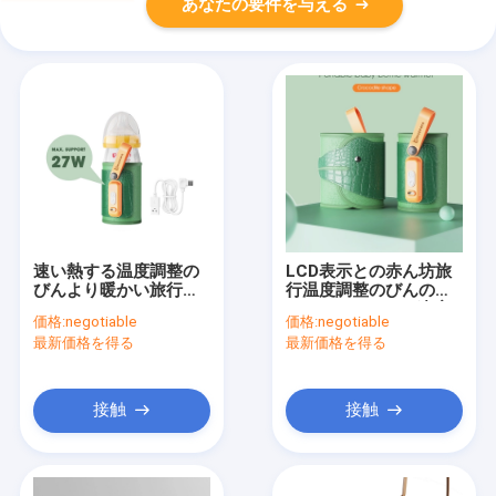
あなたの要件を与える
速い熱する温度調整の
LCD表示との赤ん坊旅
びんより暖かい旅行
行温度調整のびんのウ
USBのミルクのウォー
ォーマーUSB 5の速度
価格:
negotiable
価格:
negotiable
マー
最新価格を得る
最新価格を得る
接触
接触