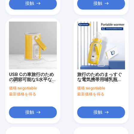
接触
接触
USB Cの車旅行のため
旅行のためのまっすぐ
の調節可能な5水平な温
な電気携帯用哺乳瓶の
度調整のびんのより暖
ウォーマー5の速度LCD
価格:
negotiable
価格:
negotiable
かいヴェルクロ
の表示
最新価格を得る
最新価格を得る
接触
接触