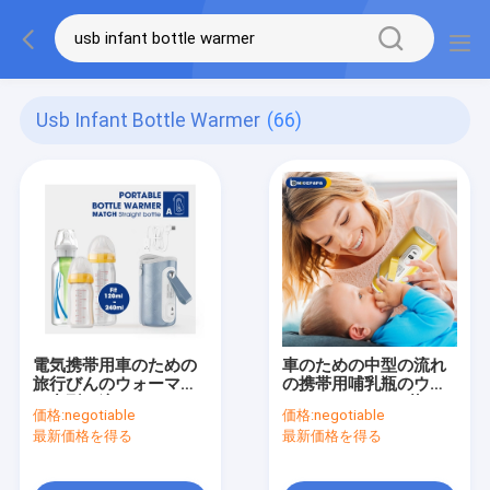
Usb Infant Bottle Warmer
(66)
電気携帯用車のための
車のための中型の流れ
旅行びんのウォーマー
の携帯用哺乳瓶のウォ
の中型の流れによって
ーマーUSB PUの革5つ
価格:
negotiable
価格:
negotiable
絶縁されるサーモスタ
の速度
最新価格を得る
最新価格を得る
ット