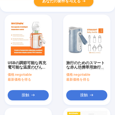
あなたの要件を与える
USBの調節可能な再充
旅行のためのスマート
電可能な温度のびんの
な赤ん坊携帯用旅行び
ウォーマーの携帯用タ
んより暖かい袋の耐熱
価格:
negotiable
価格:
negotiable
イプC 5の速度
性サーモスタット
最新価格を得る
最新価格を得る
接触
接触