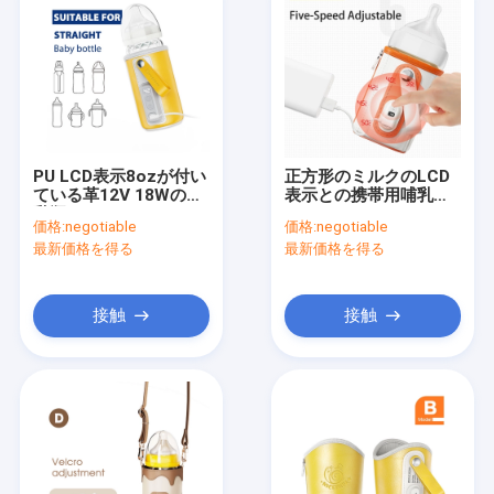
PU LCD表示8ozが付い
正方形のミルクのLCD
ている革12V 18Wの哺
表示との携帯用哺乳瓶
乳瓶のウォーマー
のウォーマー240ml 5
価格:
negotiable
価格:
negotiable
の速度
最新価格を得る
最新価格を得る
接触
接触
家
プロダクト
私達について