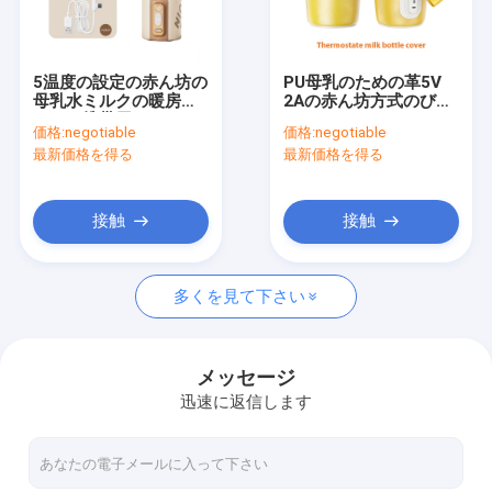
工場旅行
品質管理
5温度の設定の赤ん坊の
PU母乳のための革5V
母乳水ミルクの暖房の
2Aの赤ん坊方式のびん
私達に連絡しなさい
ための携帯用びんのウ
のウォーマー
価格:
negotiable
価格:
negotiable
ォーマー
最新価格を得る
最新価格を得る
ニュース
場合
接触
接触
多くを見て下さい
携帯用哺乳瓶のウォーマー
携帯用旅行びんのウォーマー
メッセージ
迅速に返信します
温度調整のびんのウォーマー
フリップ帽子の哺乳瓶