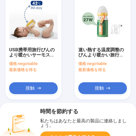
USB携帯用旅行びんの
速い熱する温度調整の
より暖かいサーモスタ
びんより暖かい旅行
ット42度のミルクびん
USBのミルクのウォー
価格:
negotiable
価格:
negotiable
の袖カバー
マー
最新価格を得る
最新価格を得る
接触
接触
時間を節約する
私たちはあなたと最高の製品に連絡しまし
ょう。