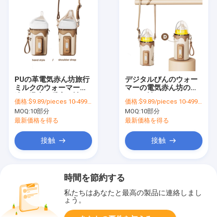
PUの革電気赤ん坊旅行
デジタルびんのウォー
ミルクのウォーマーの
マーの電気赤ん坊のミ
速い温度の暖房の袖カ
ルクの袖カバー18wを
価格:
$9.89/pieces 10-499 pieces
価格:
$9.89/pieces 10-499 pieces
バー18w
満たす9v携帯用USB
MOQ:
10部分
MOQ:
10部分
最新価格を得る
最新価格を得る
接触
接触
時間を節約する
私たちはあなたと最高の製品に連絡しまし
ょう。