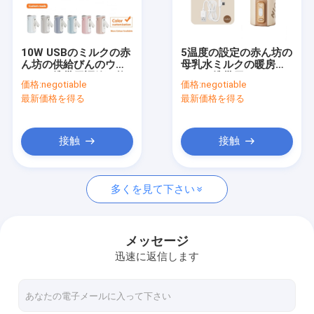
工場旅行
品質管理
10W USBのミルクの赤
5温度の設定の赤ん坊の
ん坊の供給びんのウォ
母乳水ミルクの暖房の
私達に連絡しなさい
ーマー携帯用調節可能
ための携帯用びんのウ
価格:
negotiable
価格:
negotiable
な温度
ォーマー
最新価格を得る
最新価格を得る
ニュース
場合
接触
接触
多くを見て下さい
携帯用哺乳瓶のウォーマー
携帯用旅行びんのウォーマー
メッセージ
迅速に返信します
温度調整のびんのウォーマー
フリップ帽子の哺乳瓶