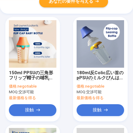
あなたの要件を与える
150ml PPSUの三角形
180ml反Colic広い首の
フリップ帽子の哺乳瓶
pPSUのミルクびんは自
の速い流れのニップル
由な帽子BPAを弾く
価格:
negotiable
価格:
negotiable
反Colic LFGB
MOQ:
交渉可能
MOQ:
交渉可能
最新価格を得る
最新価格を得る
接触
接触