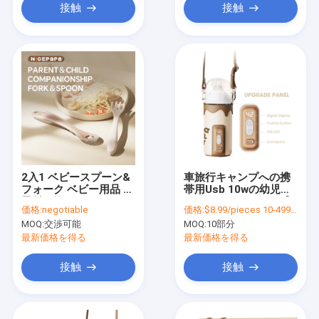
接触
接触
2入1 ベビースプーン&
車旅行キャンプへの携
フォーク ベビー用品 親
帯用Usb 10wの幼児ミ
子付き添い フォーク&
ルクのウォーマーの哺
価格:
negotiable
価格:
$8.99/pieces 10-499 pieces
スプーン ベビー・フィ
乳瓶のヒーターの使用
MOQ:
交渉可能
MOQ:
10部分
ッティングキット
最新価格を得る
最新価格を得る
接触
接触