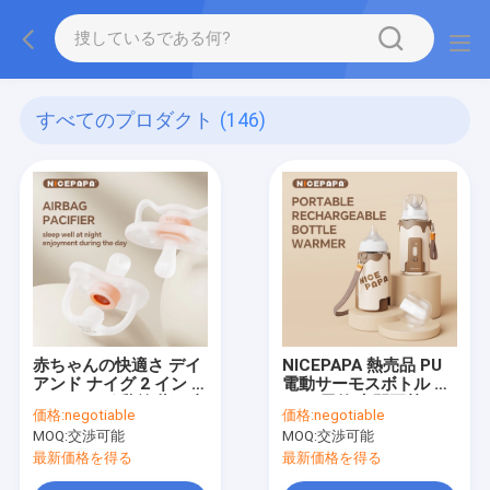
すべてのプロダクト
(146)
赤ちゃんの快適さ デイ
NICEPAPA 熱売品 PU
アンド ナイグ 2 イン 1
電動サーモスボトル セ
エアバッグ 乳首 指の真
ット 屋外 夜間隔熱
価格:
negotiable
価格:
negotiable
似 窒息防止 安全乳首
90% 赤ちゃんボトルカ
MOQ:
交渉可能
MOQ:
交渉可能
3-6 口
ップに適しています
最新価格を得る
最新価格を得る