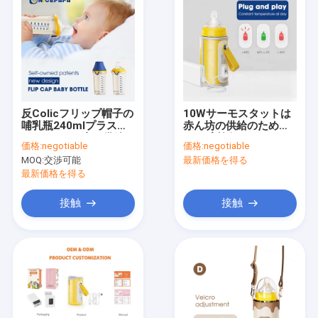
反Colicフリップ帽子の
10Wサーモスタットは
哺乳瓶240mlプラスチ
赤ん坊の供給のために
ックPPSUの青い供給び
42程度旅行ミルクびん
価格:
negotiable
価格:
negotiable
ん
のウォーマーROHS
MOQ:
交渉可能
最新価格を得る
USB接続する
最新価格を得る
接触
接触
家
プロダクト
私達について