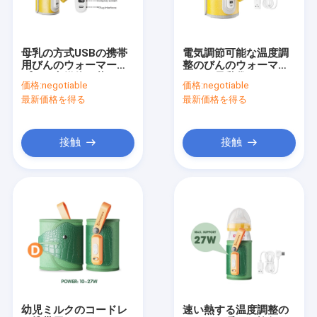
工場旅行
品質管理
母乳の方式USBの携帯
電気調節可能な温度調
用びんのウォーマーの
整のびんのウォーマー
私達に連絡しなさい
プロ一定媒体は革PUの
USBの母乳袋のウォー
価格:
negotiable
価格:
negotiable
流れる
マー
最新価格を得る
最新価格を得る
ニュース
場合
接触
接触
携帯用哺乳瓶のウォーマー
携帯用旅行びんのウォーマー
温度調整のびんのウォーマー
フリップ帽子の哺乳瓶
幼児ミルクのコードレ
速い熱する温度調整の