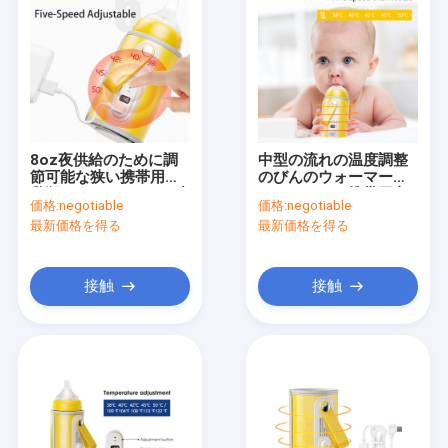
8oz夜供給のために調
中型の流れの温度調整
節可能な狭い携帯用哺
のびんのウォーマー
乳瓶のウォーマー5の速
USBワイヤー携帯用方
価格:
negotiable
価格:
negotiable
度
式のウォーマー
最新価格を得る
最新価格を得る
接触
接触
家
プロダクト
私達について