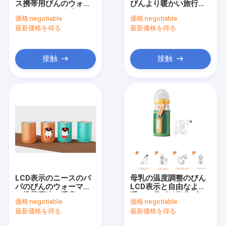
ス携帯用びんのウォー
びんより暖かい旅行
シリコーンの赤ん坊の供給びん
マーUSB BPA自由な
USBのミルクのウォー
価格:
negotiable
価格:
negotiable
EMCは承認した
マー
最新価格を得る
PPSUの赤ん坊の供給びん
最新価格を得る
赤ん坊の歯が生えるおもちゃ
接触
接触
ベビーバスブラシ
ガラスの赤ちゃんボトル
シリコーンのびんブラシ
ベビー スプーン と フォーク
ナイトアンドデイ・シューシファー
LCD表示のニースのパ
母乳の温度調整のびん
スリップキャップシッピカップ
パのびんのウォーマー
LCD表示と自由なより
の携帯用速い暖房
暖かい袋ポリ塩化ビニ
価格:
negotiable
価格:
negotiable
ール
最新価格を得る
最新価格を得る