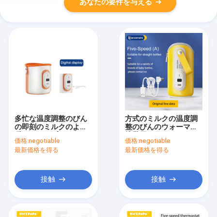
あなたの要件を与える
多忙な温度調整のびん
方式のミルクの温度調
の即刻のミルクのより
整のびんのウォーマー
暖かいタイプC 5V 2A
携帯用USBワイヤー5V
価格:
negotiable
価格:
negotiable
の首長
2A
最新価格を得る
最新価格を得る
接触
接触