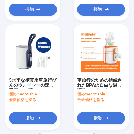
接触
接触
5水平な携帯用車旅行び
車旅行のための絶縁さ
んのウォーマーの速い
れたBPAの自由な温度
暖房PUの革
調整のびんのウォーマ
価格:
negotiable
価格:
negotiable
ー スマートなUSB
最新価格を得る
最新価格を得る
接触
接触